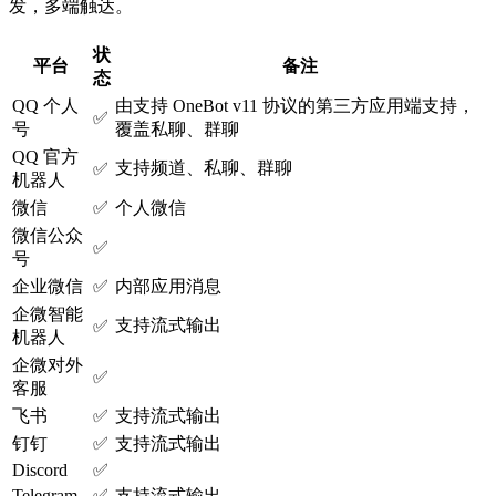
发，多端触达。
状
平台
备注
态
QQ 个人
由支持 OneBot v11 协议的第三方应用端支持，
✅
号
覆盖私聊、群聊
QQ 官方
支持频道、私聊、群聊
✅
机器人
微信
✅
个人微信
微信公众
✅
号
企业微信
✅
内部应用消息
企微智能
支持流式输出
✅
机器人
企微对外
✅
客服
飞书
✅
支持流式输出
钉钉
✅
支持流式输出
Discord
✅
Telegram
✅
支持流式输出