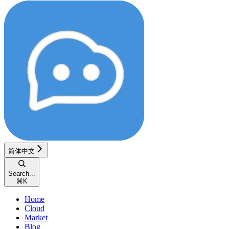
简体中文
Search...
⌘
K
Home
Cloud
Market
Blog