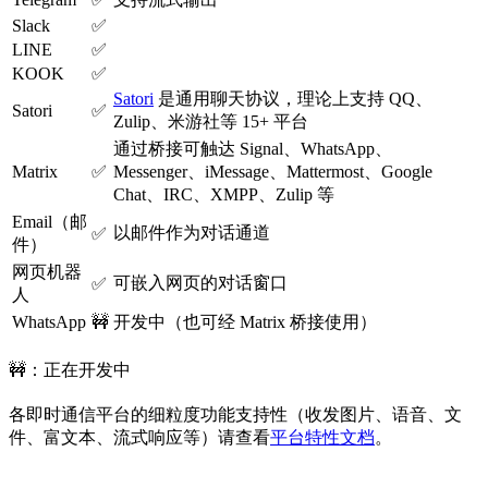
Slack
✅
LINE
✅
KOOK
✅
Satori
是通用聊天协议，理论上支持 QQ、
Satori
✅
Zulip、米游社等 15+ 平台
通过桥接可触达 Signal、WhatsApp、
Matrix
✅
Messenger、iMessage、Mattermost、Google
Chat、IRC、XMPP、Zulip 等
Email（邮
以邮件作为对话通道
✅
件）
网页机器
可嵌入网页的对话窗口
✅
人
WhatsApp
🚧
开发中（也可经 Matrix 桥接使用）
🚧：正在开发中
各即时通信平台的细粒度功能支持性（收发图片、语音、文
件、富文本、流式响应等）请查看
平台特性文档
。