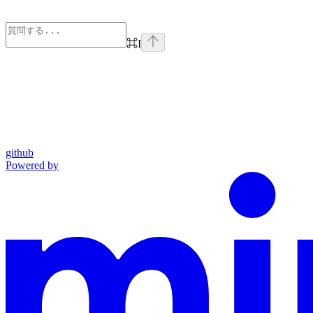
⌘
I
github
Powered by