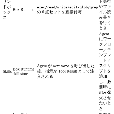
ド実行
サン
やファ
ドボ
exec/read/write/edit/glob/grep
Box Runtime
の 6 点セットを直接付与
イル読
ック
み書き
ス
を行う
とき
Agent
にワー
クフロ
ー／テ
ンプレ
ート／
スクリ
Agent が
を呼び出した
activate
Box Runtime
プトを
後、指示が Tool Result として注
Skills
skill store
追加
入される
し、必
要時に
のみ発
火させ
たいと
き