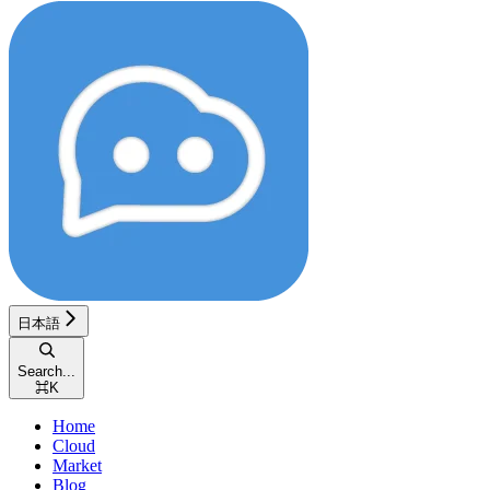
日本語
Search...
⌘
K
Home
Cloud
Market
Blog