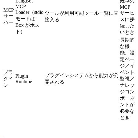
LangBot
既存の
MCP
MCP
MCP
Loader（stdio
サービ
ツールが利用可能ツール一覧に直
サー
モードは
スに接
接入る
バー
Box がホス
続した
ト）
いとき
長期的
な機
能、設
定ペー
ジ／イ
プラ
ベント
プラグインシステムから能力が公
Plugin
グイ
監視／
Runtime
開される
ン
ナレッ
ジコン
ポーネ
ントが
必要な
とき