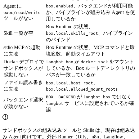
、バックエンドが利用可能
Agent に
box.enabled
か、パイプラインが組み込み Agent を使
exec/read/write
ツールがない
用しているか
Box Runtime の状態、
Skill 一覧が空
、パイプライン
box.local.skills_root
のバインド
stdio MCP の起動
Box Runtime の状態、MCP コマンドと環
に失敗
境変数、起動タイムアウト
Docker デプロイで
が
をマウント
langbot_box
docker.sock
サンドボックスが
しているか、Box ルートディレクトリの
起動しない
パスが一致しているか
ファイル読み書き
、
box.local.host_root
に失敗
box.local.allowed_mount_roots
が
ではなく
BOX__BACKEND
langbot_box
バックエンド選択
サービスに設定されているか確
langbot
が効かない
認
サンドボックスの組み込みツールと Skills は、現在は組み込
み Agent 向けです。外部 Runner（Dify、n8n、Langflow、