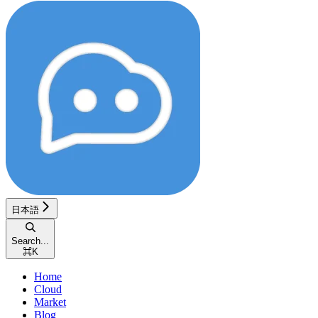
日本語
Search...
⌘
K
Home
Cloud
Market
Blog