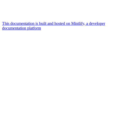
This documentation is built and hosted on Mintlify, a developer
documentation platform