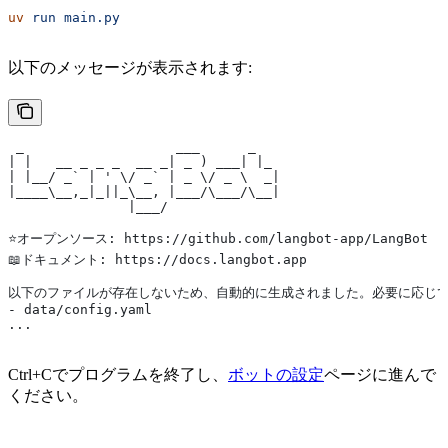
uv
 run
 main.py
以下のメッセージが表示されます:
 _                   ___      _
| |   __ _ _ _  __ _| _ ) ___| |_
| |__/ _` | ' \/ _` | _ \/ _ \  _|
|____\__,_|_||_\__, |___/\___/\__|
               |___/
⭐️オープンソース: https://github.com/langbot-app/LangBot
📖ドキュメント: https://docs.langbot.app
以下のファイルが存在しないため、自動的に生成されました。必要に応じて
- data/config.yaml
...
Ctrl+Cでプログラムを終了し、
ボットの設定
ページに進んで
ください。