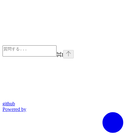
⌘
I
github
Powered by