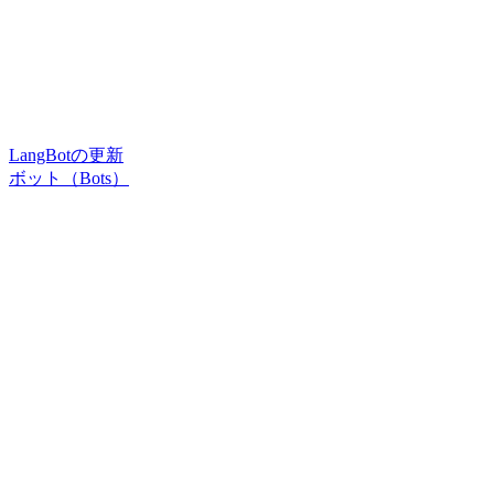
LangBotの更新
ボット（Bots）