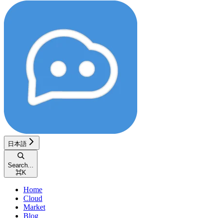
日本語
Search...
⌘
K
Home
Cloud
Market
Blog