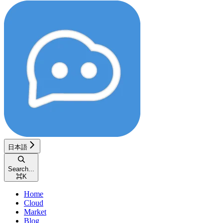
日本語
Search...
⌘
K
Home
Cloud
Market
Blog