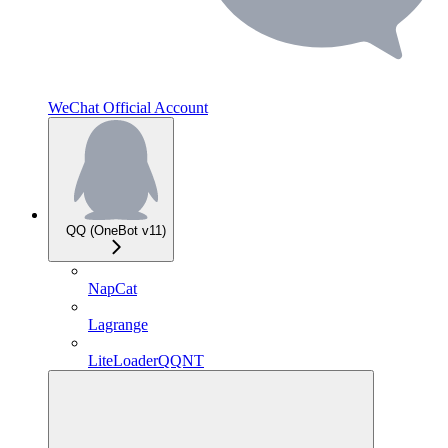
WeChat Official Account
QQ (OneBot v11)
NapCat
Lagrange
LiteLoaderQQNT