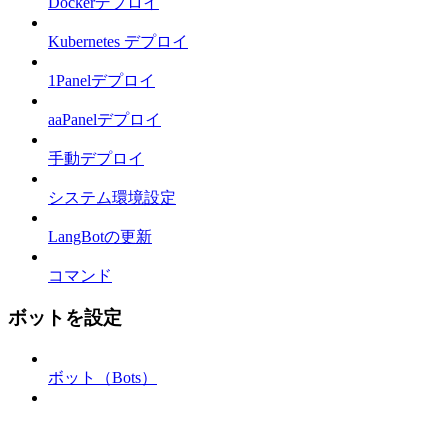
Dockerデプロイ
Kubernetes デプロイ
1Panelデプロイ
aaPanelデプロイ
手動デプロイ
システム環境設定
LangBotの更新
コマンド
ボットを設定
ボット（Bots）