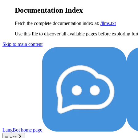
Documentation Index
Fetch the complete documentation index at:
/llms.txt
Use this file to discover all available pages before exploring fur
Skip to main content
LangBot
home page
日本語