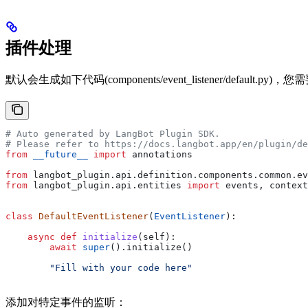
插件处理
默认会生成如下代码(components/event_listener/default.py)，
# Auto generated by LangBot Plugin SDK.
# Please refer to https://docs.langbot.app/en/plugin/de
from
 __future__
 import
 annotations
from
 langbot_plugin.api.definition.components.common.ev
from
 langbot_plugin.api.entities 
import
 events, context
class
 DefaultEventListener
(
EventListener
):
    async
 def
 initialize
(
self
):
        await
 super
().initialize()
        "Fill with your code here"
添加对特定事件的监听：