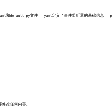
和
文件，
定义了事件监听器的基础信息，
aml
default.py
.yaml
.p
要修改任何内容。