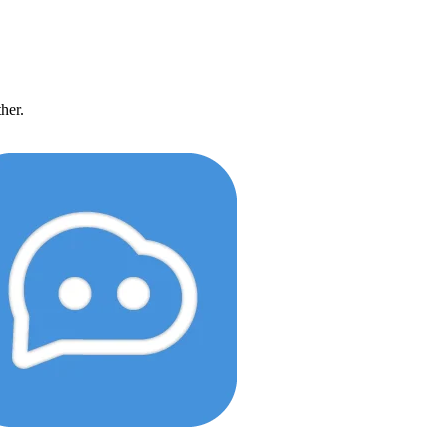
ther.