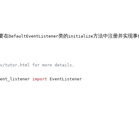
您需要在
类的
方法中注册并实现事
DefaultEventListener
initialize
v/tutor.html for more details.
ent_listener 
import
 EventListener