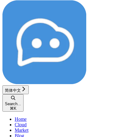
简体中文
Search...
⌘
K
Home
Cloud
Market
Blog