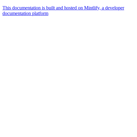
This documentation is built and hosted on Mintlify, a developer
documentation platform