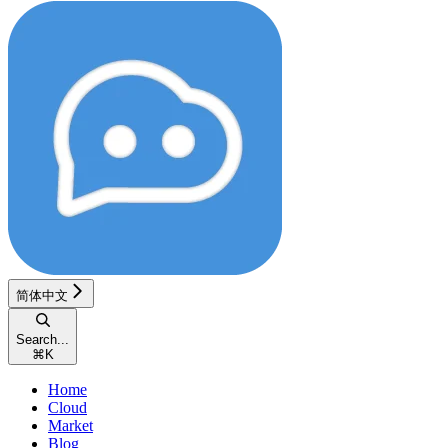
简体中文
Search...
⌘
K
Home
Cloud
Market
Blog