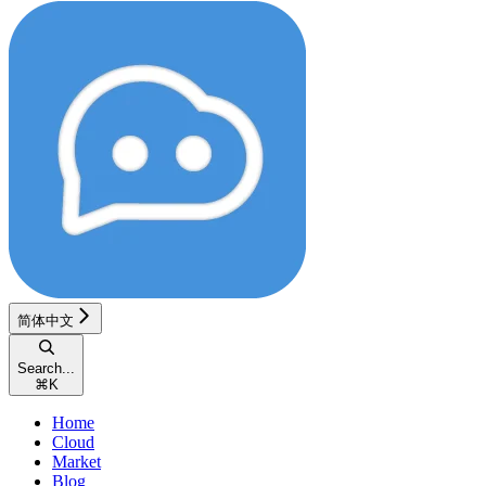
简体中文
Search...
⌘
K
Home
Cloud
Market
Blog