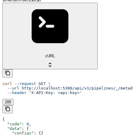
cURL
curl
 --request
 GET
 \
  --url
 http://localhost:5300/api/v1/pipelines/_/metada
  --header
 'X-API-Key: <api-key>'
200
{
  "code"
: 
0
,
  "data"
: {
    "configs"
: {}