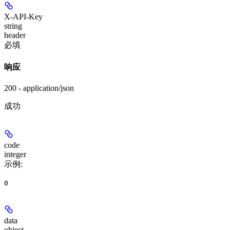
X-API-Key
string
header
必填
响应
200 - application/json
成功
code
integer
示例
:
0
data
object