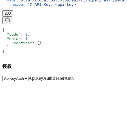
  --url
 http://localhost:5300/api/v1/pipelines/_/metada
  --header
 'X-API-Key: <api-key>'
200
{
  "code"
: 
0
,
  "data"
: {
    "configs"
: {}
  }
}
授权
ApiKeyAuth
BearerAuth