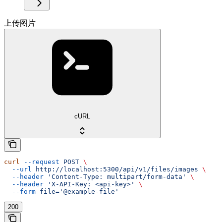
上传图片
cURL
curl
 --request
 POST
 \
  --url
 http://localhost:5300/api/v1/files/images
 \
  --header
 'Content-Type: multipart/form-data'
 \
  --header
 'X-API-Key: <api-key>'
 \
  --form
 file='@example-file'
200