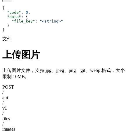
{
  "code"
: 
0
,
  "data"
: {
    "file_key"
: 
"<string>"
  }
}
文件
上传图片
上传图片文件，支持 jpg、jpeg、png、gif、webp 格式，大小
限制 10MB。
POST
/
api
/
v1
/
files
/
images