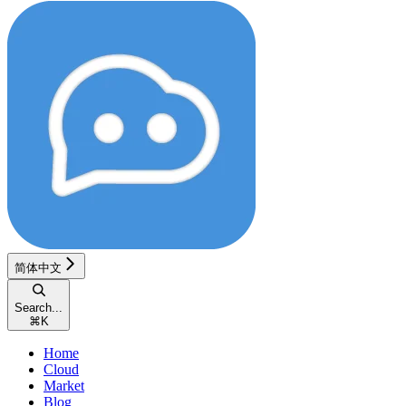
简体中文
Search...
⌘
K
Home
Cloud
Market
Blog