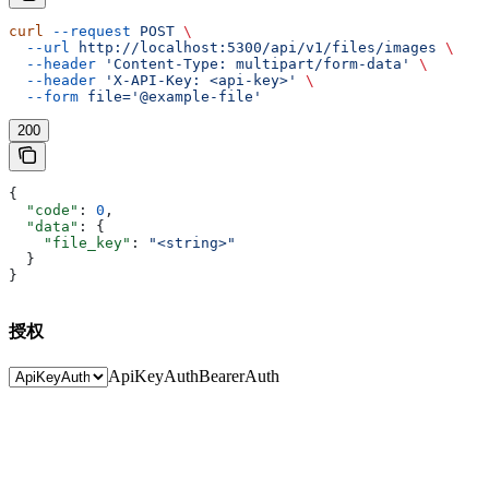
curl
 --request
 POST
 \
  --url
 http://localhost:5300/api/v1/files/images
 \
  --header
 'Content-Type: multipart/form-data'
 \
  --header
 'X-API-Key: <api-key>'
 \
  --form
 file='@example-file'
200
{
  "code"
: 
0
,
  "data"
: {
    "file_key"
: 
"<string>"
  }
}
授权
ApiKeyAuth
BearerAuth