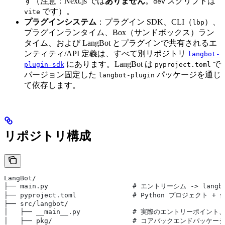
す（注意：Next.js では
ありません
。
スクリプトは
dev
です）。
vite
プラグインシステム
：プラグイン SDK、CLI（
）、
lbp
プラグインランタイム、Box（サンドボックス）ラン
タイム、および LangBot とプラグインで共有されるエ
ンティティ/API 定義は、すべて別リポジトリ
langbot-
にあります。LangBot は
で
plugin-sdk
pyproject.toml
バージョン固定した
パッケージを通じ
langbot-plugin
て依存します。
リポジトリ構成
LangBot/
├── main.py                     # エントリーシム -> langbo
├── pyproject.toml              # Python プロジェクト +
├── src/langbot/
│   ├── __main__.py             # 実際のエントリーポイント、CL
│   ├── pkg/                    # コアバックエンドパッケー