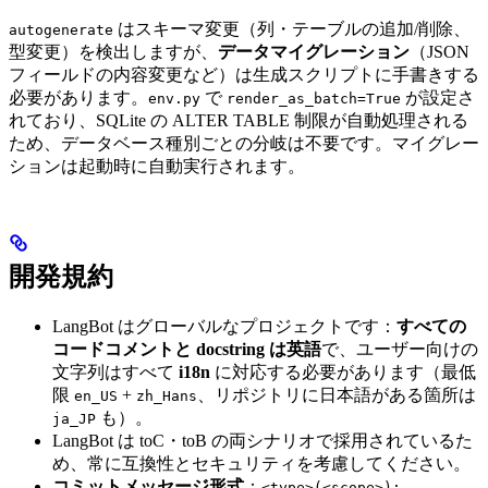
はスキーマ変更（列・テーブルの追加/削除、
autogenerate
型変更）を検出しますが、
データマイグレーション
（JSON
フィールドの内容変更など）は生成スクリプトに手書きする
必要があります。
で
が設定さ
env.py
render_as_batch=True
れており、SQLite の ALTER TABLE 制限が自動処理される
ため、データベース種別ごとの分岐は不要です。マイグレー
ションは起動時に自動実行されます。
開発規約
LangBot はグローバルなプロジェクトです：
すべての
コードコメントと docstring は英語
で、ユーザー向けの
文字列はすべて
i18n
に対応する必要があります（最低
限
+
、リポジトリに日本語がある箇所は
en_US
zh_Hans
も）。
ja_JP
LangBot は toC・toB の両シナリオで採用されているた
め、常に互換性とセキュリティを考慮してください。
コミットメッセージ形式
：
<type>(<scope>):