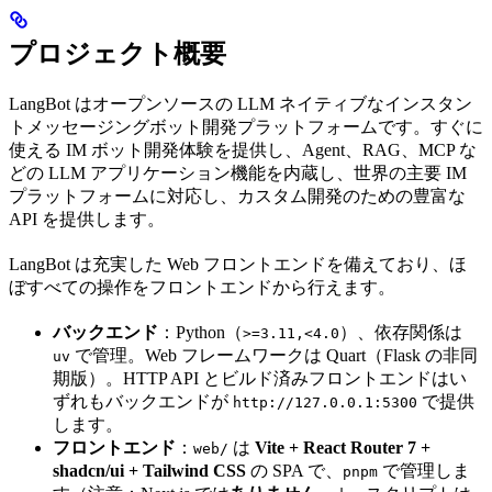
プロジェクト概要
LangBot はオープンソースの LLM ネイティブなインスタン
トメッセージングボット開発プラットフォームです。すぐに
使える IM ボット開発体験を提供し、Agent、RAG、MCP な
どの LLM アプリケーション機能を内蔵し、世界の主要 IM
プラットフォームに対応し、カスタム開発のための豊富な
API を提供します。
LangBot は充実した Web フロントエンドを備えており、ほ
ぼすべての操作をフロントエンドから行えます。
バックエンド
：Python（
）、依存関係は
>=3.11,<4.0
で管理。Web フレームワークは Quart（Flask の非同
uv
期版）。HTTP API とビルド済みフロントエンドはい
ずれもバックエンドが
で提供
http://127.0.0.1:5300
します。
フロントエンド
：
は
Vite + React Router 7 +
web/
shadcn/ui + Tailwind CSS
の SPA で、
で管理しま
pnpm