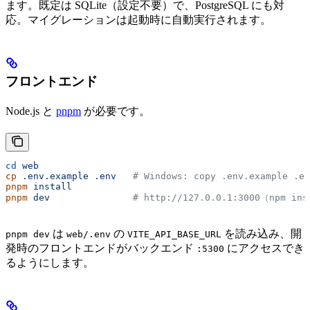
ます。既定は SQLite（設定不要）で、PostgreSQL にも対
応。マイグレーションは起動時に自動実行されます。
フロントエンド
Node.js と
pnpm
が必要です。
cd
 web
cp
 .env.example
 .env
   # Windows: copy .env.example .en
pnpm
 install
pnpm
 dev
               # http://127.0.0.1:3000（npm in
は
の
を読み込み、開
pnpm dev
web/.env
VITE_API_BASE_URL
発時のフロントエンドがバックエンド
にアクセスでき
:5300
るようにします。