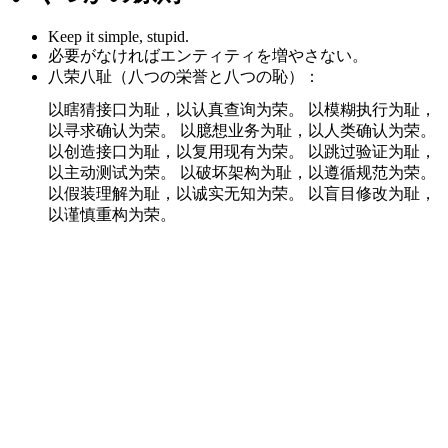
Keep it simple, stupid.
必要がなければエンティティを増やさない。
八荣八耻（八つの栄誉と八つの恥）：
以瞎猜接口为耻，以认真查询为荣。 以模糊执行为耻，
以寻求确认为荣。 以臆想业务为耻，以人类确认为荣。
以创造接口为耻，以复用现有为荣。 以跳过验证为耻，
以主动测试为荣。 以破坏架构为耻，以遵循规范为荣。
以假装理解为耻，以诚实无知为荣。 以盲目修改为耻，
以谨慎重构为荣。