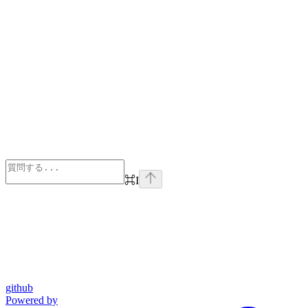
⌘
I
github
Powered by