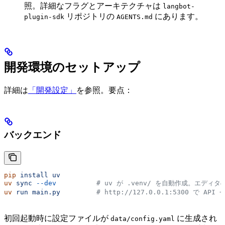
照。詳細なフラグとアーキテクチャは
langbot-
リポジトリの
にあります。
plugin-sdk
AGENTS.md
開発環境のセットアップ
詳細は
「開発設定」
を参照。要点：
バックエンド
pip
 install
 uv
uv
 sync
 --dev
          # uv が .venv/ を自動作成。エ
uv
 run
 main.py
         # http://127.0.0.1:5300 で A
初回起動時に設定ファイルが
に生成され
data/config.yaml