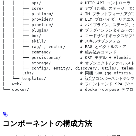
│   │   ├── api/                # HTTP API コントローラ
│   │   ├── core/               # アプリ起動、ステージ
│   │   ├── platform/           # IM プラットフォ
│   │   ├── provider/           # LLM プロバイダ、リ
│   │   ├── pipeline/           # パイプライン、ステージ
│   │   ├── plugin/             # プラグインランタイムへのブ
│   │   ├── box/                # コードサンドボックスサブ
│   │   ├── skill/              # スキルサブシステム
│   │   ├── rag/ , vector/      # RAG とベクトルストア
│   │   ├── command/            # 組み込みコマンド
│   │   ├── persistence/        # ORM モデル + Alemb
│   │   ├── storage/            # オブジェクト/ファイル
│   │   ├── config/, entity/, discover/, utils/, teleme
│   ├── libs/                   # 同梱 SDK（qq_officia
│   └── templates/              # 設定/コンポーネントテンプ
├── web/                        # フロントエンド SPA（Vite 
└── docker/                     # docker-compose デ
コンポーネントの構成方法