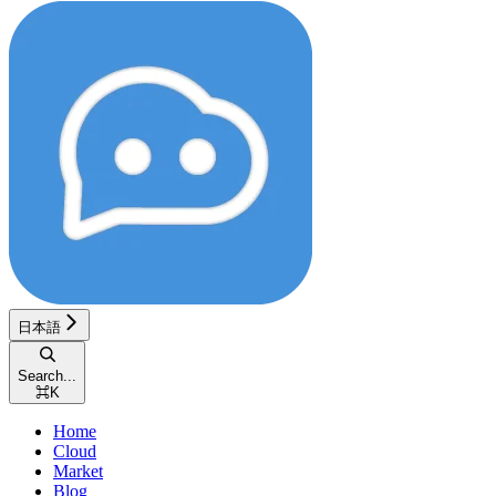
日本語
Search...
⌘
K
Home
Cloud
Market
Blog