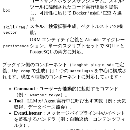
コードサンドボックスサブシステム。スキル/
ツールに隔離されたコード実行環境を提供
box
し、可用性に応じて Docker / nsjail / E2B を選
択。
スキル、検索拡張生成、ベクトルストアの機
/
/
skill
rag
能。
vector
ORM エンティティ定義と Alembic マイグレー
ション。単一のスクリプトセットで SQLite と
persistence
PostgreSQL の両方に対応。
プラグイン側のコンポーネント（
で定
langbot-plugin-sdk
義、
で生成）は 1 つの
を中心に構成さ
lbp comp
BasePlugin
れます。現在 6 種類のコンポーネントに対応しています：
Command
：ユーザーが能動的に起動するコマンド
（例：
）。
!weather tokyo
Tool
：LLM が Agent 実行中に呼び出す関数（例：天気
取得、データベース照会）。
EventListener
：メッセージパイプライン中のイベント
を監視するハンドラ（例：自動返信、コンテンツフィ
ルタ）。