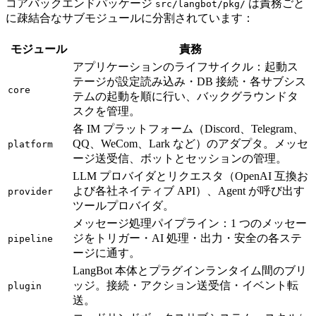
コアバックエンドパッケージ
は責務ごと
src/langbot/pkg/
に疎結合なサブモジュールに分割されています：
モジュール
責務
アプリケーションのライフサイクル：起動ス
テージが設定読み込み・DB 接続・各サブシス
core
テムの起動を順に行い、バックグラウンドタ
スクを管理。
各 IM プラットフォーム（Discord、Telegram、
QQ、WeCom、Lark など）のアダプタ。メッセ
platform
ージ送受信、ボットとセッションの管理。
LLM プロバイダとリクエスタ（OpenAI 互換お
よび各社ネイティブ API）、Agent が呼び出す
provider
ツールプロバイダ。
メッセージ処理パイプライン：1 つのメッセー
ジをトリガー・AI 処理・出力・安全の各ステ
pipeline
ージに通す。
LangBot 本体とプラグインランタイム間のブリ
ッジ。接続・アクション送受信・イベント転
plugin
送。