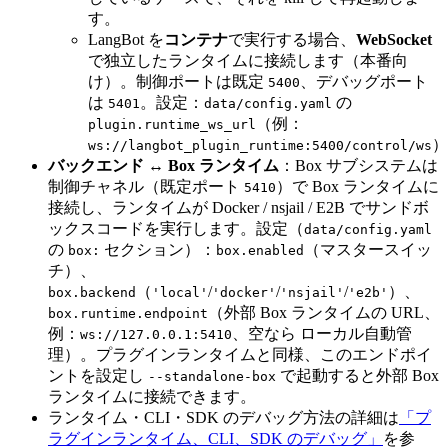
す。
LangBot を
コンテナ
で実行する場合、
WebSocket
で独立したランタイムに接続します（本番向
け）。制御ポートは既定
、デバッグポート
5400
は
。設定：
の
5401
data/config.yaml
（例：
plugin.runtime_ws_url
）
ws://langbot_plugin_runtime:5400/control/ws
バックエンド ↔ Box ランタイム
：Box サブシステムは
制御チャネル（既定ポート
）で Box ランタイムに
5410
接続し、ランタイムが Docker / nsjail / E2B でサンドボ
ックスコードを実行します。設定（
data/config.yaml
の
セクション）：
（マスタースイッ
box:
box.enabled
チ）、
（
/
/
/
）、
box.backend
'local'
'docker'
'nsjail'
'e2b'
（外部 Box ランタイムの URL、
box.runtime.endpoint
例：
、空なら ローカル自動管
ws://127.0.0.1:5410
理）。プラグインランタイムと同様、このエンドポイ
ントを設定し
で起動すると外部 Box
--standalone-box
ランタイムに接続できます。
ランタイム・CLI・SDK のデバッグ方法の詳細は
「プ
ラグインランタイム、CLI、SDK のデバッグ」
を参