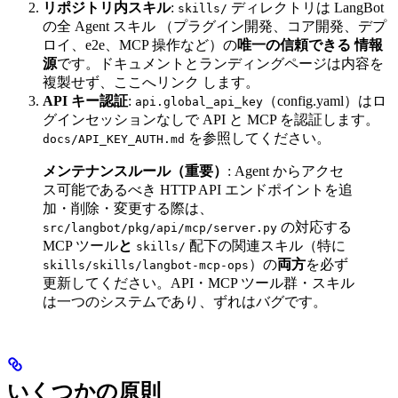
リポジトリ内スキル
:
ディレクトリは LangBot
skills/
の全 Agent スキル （プラグイン開発、コア開発、デプ
ロイ、e2e、MCP 操作など）の
唯一の信頼できる 情報
源
です。ドキュメントとランディングページは内容を
複製せず、ここへリンク します。
API キー認証
:
（config.yaml）はロ
api.global_api_key
グインセッションなしで API と MCP を認証します。
を参照してください。
docs/API_KEY_AUTH.md
メンテナンスルール（重要）
: Agent からアクセ
ス可能であるべき HTTP API エンドポイントを追
加・削除・変更する際は、
の対応する
src/langbot/pkg/api/mcp/server.py
MCP ツール
と
配下の関連スキル（特に
skills/
）の
両方
を必ず
skills/skills/langbot-mcp-ops
更新してください。API・MCP ツール群・スキル
は一つのシステムであり、ずれはバグです。
いくつかの原則