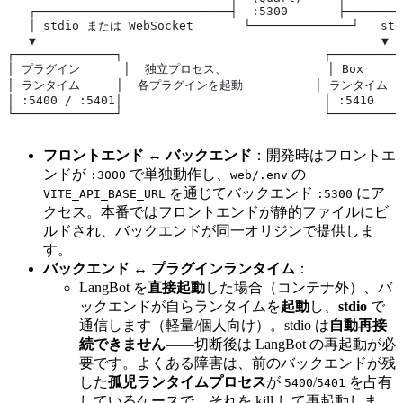
   ┌───────────────────────────┤  :5300       ├────────
   │ stdio または WebSocket       └──────────────┘   st
   ▼                                                ▼
┌──────────────┐                            ┌──────────
│ プラグイン      │  独立プロセス、              │ Box   
│ ランタイム     │  各プラグインを起動          │ ランタイム    │
│ :5400 / :5401│                            │ :5410    
└──────────────┘                            └──────────
フロントエンド ↔ バックエンド
：開発時はフロントエ
ンドが
で単独動作し、
の
:3000
web/.env
を通じてバックエンド
にア
VITE_API_BASE_URL
:5300
クセス。本番ではフロントエンドが静的ファイルにビ
ルドされ、バックエンドが同一オリジンで提供しま
す。
バックエンド ↔ プラグインランタイム
：
LangBot を
直接起動
した場合（コンテナ外）、バ
ックエンドが自らランタイムを
起動
し、
stdio
で
通信します（軽量/個人向け）。stdio は
自動再接
続できません
——切断後は LangBot の再起動が必
要です。よくある障害は、前のバックエンドが残
した
孤児ランタイムプロセス
が
/
を占有
5400
5401
しているケースで、それを kill して再起動しま