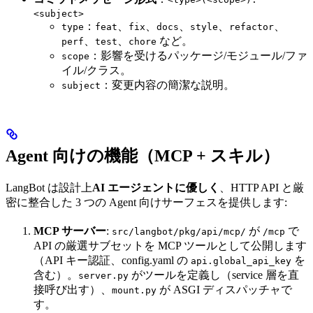
<subject>
：
、
、
、
、
、
type
feat
fix
docs
style
refactor
、
、
など。
perf
test
chore
：影響を受けるパッケージ/モジュール/ファ
scope
イル/クラス。
：変更内容の簡潔な説明。
subject
Agent 向けの機能（MCP + スキル）
LangBot は設計上
AI エージェントに優しく
、HTTP API と厳
密に整合した 3 つの Agent 向けサーフェスを提供します:
MCP サーバー
:
が
で
src/langbot/pkg/api/mcp/
/mcp
API の厳選サブセットを MCP ツールとして公開します
（API キー認証、config.yaml の
を
api.global_api_key
含む）。
がツールを定義し（service 層を直
server.py
接呼び出す）、
が ASGI ディスパッチャで
mount.py
す。